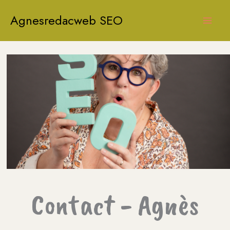
Aller
Agnesredacweb SEO
au
contenu
Contact - Agnès