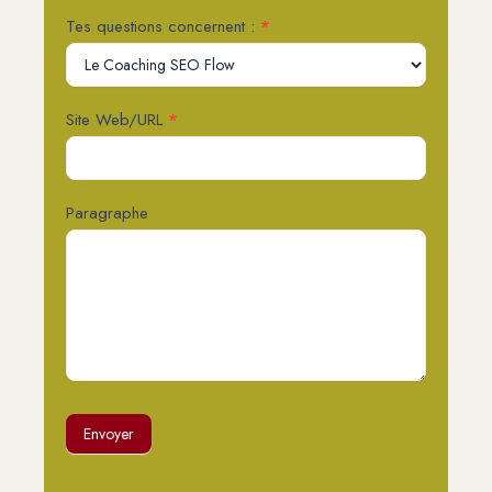
Tes questions concernent :
*
Site Web/URL
*
Paragraphe
Envoyer