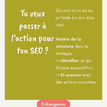
Tu veux
Dis-moi où tu en es,
je t’aide à y voir plus
passer à
clair.
l’action pour
Mettre de la
structure
dans ta
ton SEO ?
stratégie,
↪︎
Identifier
ce qui
bloque aujourd’hui,
↪︎
Et avancer
avec
des actions concrètes.
Échangeons