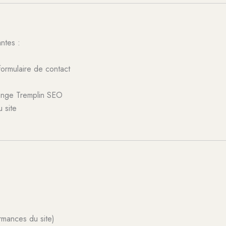
antes :
ormulaire de contact
llenge Tremplin SEO
u site
rmances du site)