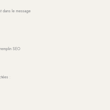
nt dans le message
 Tremplin SEO
ctées :