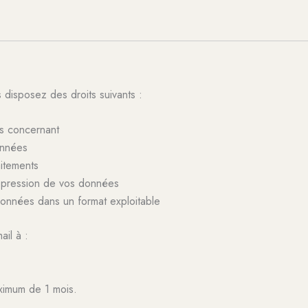
disposez des droits suivants :
s concernant
onnées
aitements
ppression de vos données
onnées dans un format exploitable
il à :
ximum de 1 mois.